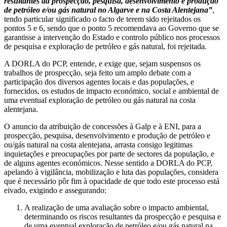
resultantes da prospecção, pesquisa, desenvolvimento e produção
de petróleo e/ou gás natural no Algarve e na Costa Alentejana”
,
tendo particular significado o facto de terem sido rejeitados os
pontos 5 e 6, sendo que o ponto 5 recomendava ao Governo que se
garantisse a intervenção do Estado e controlo público nos processos
de pesquisa e exploração de petróleo e gás natural, foi rejeitada.
A DORLA do PCP, entende, e exige que, sejam suspensos os
trabalhos de prospecção, seja feito um amplo debate com a
participação dos diversos agentes locais e das populações, e
fornecidos, os estudos de impacto económico, social e ambiental de
uma eventual exploração de petróleo ou gás natural na costa
alentejana.
O anuncio da atribuição de concessões à Galp e à ENI, para a
prospecção, pesquisa, desenvolvimento e produção de petróleo e
ou/gás natural na costa alentejana, arrasta consigo legitimas
inquietações e preocupações por parte de sectores da população, e
de alguns agentes económicos. Nesse sentido a DORLA do PCP,
apelando à vigilância, mobilização e luta das populações, considera
que é necessário pôr fim à opacidade de que todo este processo está
eivado, exigindo e assegurando:
A realização de uma avaliação sobre o impacto ambiental,
determinando os riscos resultantes da prospecção e pesquisa e
de uma eventual exploração de petróleo e/ou gás natural na