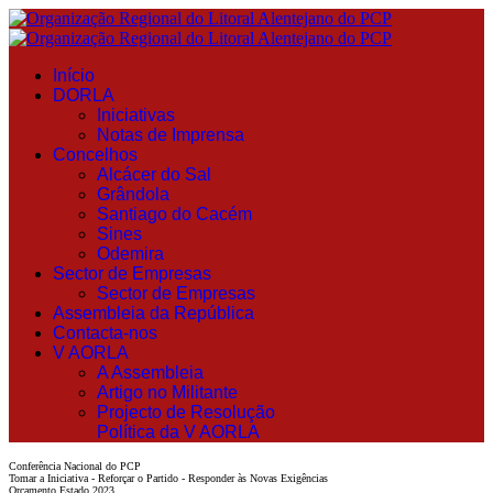
Início
DORLA
Iniciativas
Notas de Imprensa
Concelhos
Alcácer do Sal
Grândola
Santiago do Cacém
Sines
Odemira
Sector de Empresas
Sector de Empresas
Assembleia da República
Contacta-nos
V AORLA
A Assembleia
Artigo no Militante
Projecto de Resolução
Política da V AORLA
Conferência Nacional do PCP
Tomar a Iniciativa - Reforçar o Partido - Responder às Novas Exigências
Orçamento Estado 2023