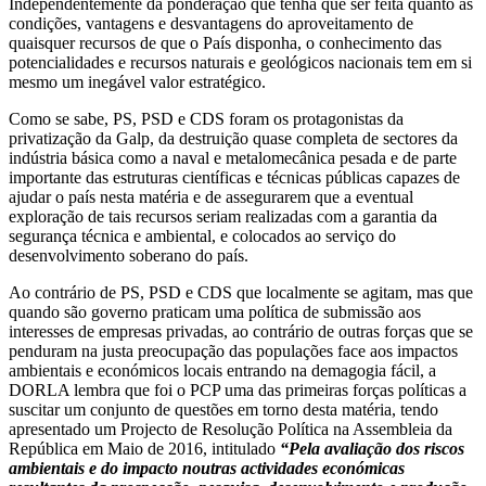
Independentemente da ponderação que tenha que ser feita quanto às
condições, vantagens e desvantagens do aproveitamento de
quaisquer recursos de que o País disponha, o conhecimento das
potencialidades e recursos naturais e geológicos nacionais tem em si
mesmo um inegável valor estratégico.
Como se sabe, PS, PSD e CDS foram os protagonistas da
privatização da Galp, da destruição quase completa de sectores da
indústria básica como a naval e metalomecânica pesada e de parte
importante das estruturas científicas e técnicas públicas capazes de
ajudar o país nesta matéria e de assegurarem que a eventual
exploração de tais recursos seriam realizadas com a garantia da
segurança técnica e ambiental, e colocados ao serviço do
desenvolvimento soberano do país.
Ao contrário de PS, PSD e CDS que localmente se agitam, mas que
quando são governo praticam uma política de submissão aos
interesses de empresas privadas, ao contrário de outras forças que se
penduram na justa preocupação das populações face aos impactos
ambientais e económicos locais entrando na demagogia fácil, a
DORLA lembra que foi o PCP uma das primeiras forças políticas a
suscitar um conjunto de questões em torno desta matéria, tendo
apresentado um Projecto de Resolução Política na Assembleia da
República em Maio de 2016, intitulado
“Pela avaliação dos riscos
ambientais e do impacto noutras actividades económicas