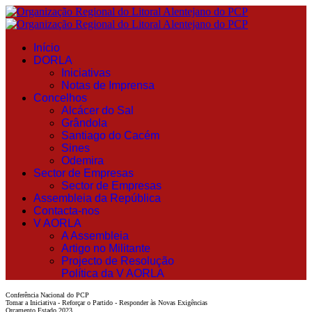
Início
DORLA
Iniciativas
Notas de Imprensa
Concelhos
Alcácer do Sal
Grândola
Santiago do Cacém
Sines
Odemira
Sector de Empresas
Sector de Empresas
Assembleia da República
Contacta-nos
V AORLA
A Assembleia
Artigo no Militante
Projecto de Resolução
Política da V AORLA
Conferência Nacional do PCP
Tomar a Iniciativa - Reforçar o Partido - Responder às Novas Exigências
Orçamento Estado 2023