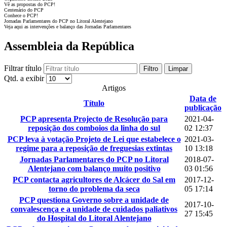
Vê as propostas do PCP!
Centenário do PCP
Conhece o PCP!
Jornadas Parlamentares do PCP no Litoral Alentejano
Veja aqui as intervenções e balanço das Jornadas Parlamentares
Assembleia da República
Filtrar título
Filtro
Limpar
Qtd. a exibir
Artigos
Data de
Título
publicação
PCP apresenta Projecto de Resolução para
2021-04-
reposição dos comboios da linha do sul
02 12:37
PCP leva à votação Projeto de Lei que estabelece o
2021-03-
regime para a reposição de freguesias extintas
10 13:18
Jornadas Parlamentares do PCP no Litoral
2018-07-
Alentejano com balanço muito positivo
03 01:56
PCP contacta agricultores de Alcácer do Sal em
2017-12-
torno do problema da seca
05 17:14
PCP questiona Governo sobre a unidade de
2017-10-
convalescença e a unidade de cuidados paliativos
27 15:45
do Hospital do Litoral Alentejano